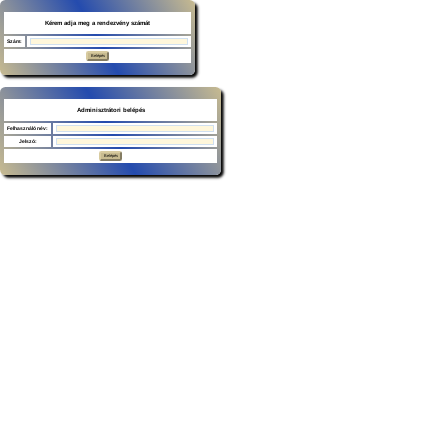
Kérem adja meg a rendezvény számát
Szám:
Adminisztrátori belépés
Felhasználó név:
Jelszó: